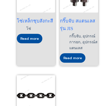
โซ่เหล็กชุบสังกะสี
กริ๊บจับ สแตนเลส
รุ่น JIS
โซ่
กริ๊บจับ
,
อุปกรณ์
Read more
การยก
,
อุปกรณ์ส
แตนเลส
Read more